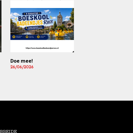
Doe mee!
Mediart-Judan Medic
B.V. nieuwe
26/06/2026
boardingsponsor en
leverancier
fysiomaterialen
25/06/2026
EBREIDE