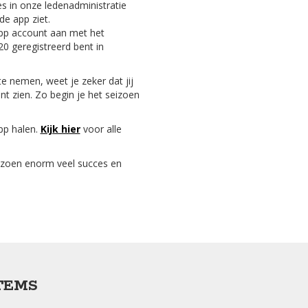
es in onze ledenadministratie
 de app ziet.
pp account aan met het
20 geregistreerd bent in
 nemen, weet je zeker dat jij
unt zien. Zo begin je het seizoen
pp halen.
Kijk hier
voor alle
izoen enorm veel succes en
TEMS