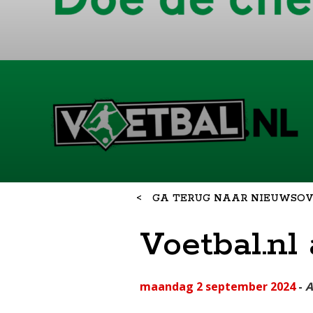
<
GA TERUG NAAR NIEUWSOV
Voetbal.nl
maandag 2 september 2024
-
A