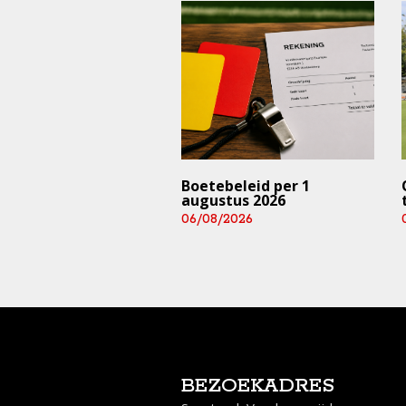
trainingen en
Boetebeleid per 1
rijden ⚠️ (deze
augustus 2026
 en aankomend
06/08/2026
end)
/2026
BEZOEKADRES