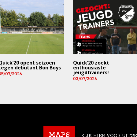
Quick’20 opent seizoen
Quick’20 zoekt
tegen debutant Bon Boys
enthousiaste
jeugdtrainers!
05/07/2026
03/07/2026
MAPS
KLIK HIER VOOR UITG