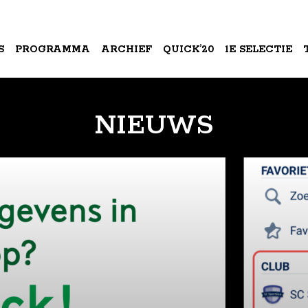
S
PROGRAMMA
ARCHIEF
QUICK’20
1E SELECTIE
A
NIEUWS