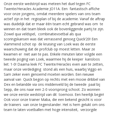
Onze eerste wedstrijd was meteen het duel tegen FC
Twente/Heracles Academie JO11A. Een fantastisch affiche
voor onze jongens, omdat meerdere spelers van ons team
actief zijn in het regioplan of bij de academie. Vanaf de aftrap
was duidelijk dat er maar één team echt gebrand was om te
winnen en dat team bleek ook de bovenliggende partij te zijn.
Zowel qua veldspel, combinatievoetbal als qua
scoringskansen was dat verrassend genoeg Quick’20! Een
vlammend schot op de kruising van Loek was de eerste
waarschuwing dat de profclub op moest letten. Maar ze
kwamen er niet aan te pas. Enkele minuten later volgde een
tweede poging van Loek, waarmee hij de keeper kansloos
liet: 1-0! Daarna leek FC Twente/Heracles even aan te zetten,
maar onze verdediging stond als een huis, waarbij Viggo en
Sam zeker even genoemd moeten worden. Een nieuwe
aanval van Quick begon op rechts met een mooie dribbel van
Dex en belandde via ons middenveld bij de tweede paal bij
Sepp, die ons naar een 2-0 voorsprong schoot. Zo wonnen
we onze eerste wedstrijd van dit toernooi. Een heerlijk begin!
Ook voor onze trainer Maba, die een bekend gezicht is voor
de trainers van onze tegenstander. Het is hem gelukt om ons
team te laten voetballen met hoge intensiteit, verzorgde