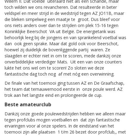
Willem II. Dat voelde uiteraard niet als een schande, maar
toch wilden we ons revancheren. Dat resulteerde in beter
veldspel en meer strijd in de wedstrijd tegen AZ JO11B, maar
die bleken simpelweg een maatje te groot. Dus bleef voor
ons niets anders over dan te strijden om plek 15-16 tegen
Koninklijke Beerschot VA uit België. De energietank was
behoorlijk leeg bij de jongens en van sprankelend voetbal was
dan ook geen sprake. Maar dat gold ook voor Beerschot,
hoewel zij duidelijk de bovenliggende partij waren. Ze
slaagden er echter niet in om te scoren, mede dankzij onze
onverbiddelijke verdediger Mats. Uit een van onze counters
lukte het ons wel om te scoren! Zo sloten we deze
fantastische dag toch nog af met nóg een overwinning.
De finale van het toernooi ging tussen AZ en De Graafschap,
het team dat ternauwernood eerste in onze poule werd. AZ
trok aan het langste eind en prolongeerde de cup.
Beste amateurclub
Dankzij onze goede poulewedstrijden hebben we alleen maar
tegen profclubs mogen voetballen en dat zijn fantastische
ervaringen voor al onze spelers. In de eindstand van het
toernooi zijn alle plaatsen 1 t/m 26 bezet door profclub,, met