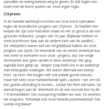
aanvallen en weinig kansen weg te geven. En dat tegen een
team met de beste spelers uit onze eigen regio.
Cityroos
In de tweede wedstrijd mochten we onze borst natmaken
tegen de Australische jongens van Cityroos. Ze hadden een
keeper die zijn snor had laten staan en net zo groot is als een
gezonde Hollandse jongen van 16 jaar. Blijkbaar hebben ze
sterk krachtvoer daar aan de andere kant van de aardbol…
De veldspelers waren wel van vergelijkbaar kaliber als onze
jongens van Quick. De intensiteit van de eerste wedstrijd was
niet meer te evenaren voor onze jongens, dus van enige
dominantie was geen sprake in deze wedstrijd. Het ging
eigenlijk best gelijk op. Keeper Joep hield ons in de wedstrijd
met belangrijke reddingen. We waren allemaal een beetje
trots op hem. We kregen zelf ook enkele goede kansen,
maar het lukte onze hardwerkende spits Laurens niet om tot
een goede afronding te komen… totdat het hem wél lukte. De
aanval begon aan de linkerkant en uit een voorzet kon hij de
1-0 binnentikken. Die voorsprong hielden we vast. Zo wonnen
we enigszins fortuinlijk ook onze tweede poulewedstrijd. Dat
voelde erg lekker!