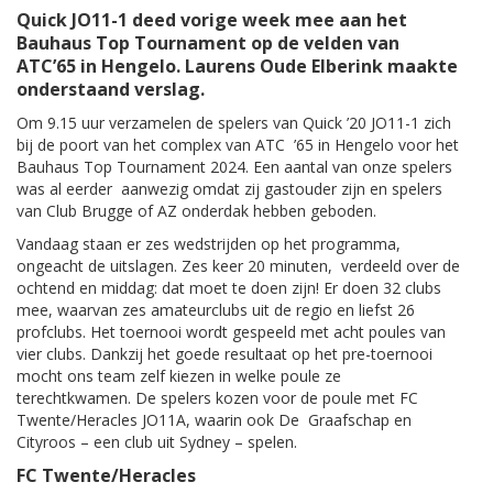
Quick JO11-1 deed vorige week mee aan het
Bauhaus Top Tournament op de velden van
ATC’65 in Hengelo. Laurens Oude Elberink maakte
onderstaand verslag.
Om 9.15 uur verzamelen de spelers van Quick ’20 JO11-1 zich
bij de poort van het complex van ATC ’65 in Hengelo voor het
Bauhaus Top Tournament 2024. Een aantal van onze spelers
was al eerder aanwezig omdat zij gastouder zijn en spelers
van Club Brugge of AZ onderdak hebben geboden.
Vandaag staan er zes wedstrijden op het programma,
ongeacht de uitslagen. Zes keer 20 minuten, verdeeld over de
ochtend en middag: dat moet te doen zijn! Er doen 32 clubs
mee, waarvan zes amateurclubs uit de regio en liefst 26
profclubs. Het toernooi wordt gespeeld met acht poules van
vier clubs. Dankzij het goede resultaat op het pre-toernooi
mocht ons team zelf kiezen in welke poule ze
terechtkwamen. De spelers kozen voor de poule met FC
Twente/Heracles JO11A, waarin ook De Graafschap en
Cityroos – een club uit Sydney – spelen.
FC Twente/Heracles