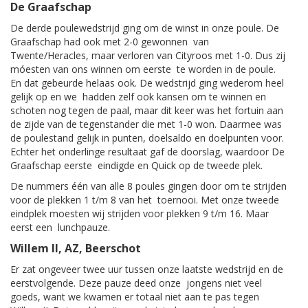
De Graafschap
De derde poulewedstrijd ging om de winst in onze poule. De
Graafschap had ook met 2-0 gewonnen van
Twente/Heracles, maar verloren van Cityroos met 1-0. Dus zij
móesten van ons winnen om eerste te worden in de poule.
En dat gebeurde helaas ook. De wedstrijd ging wederom heel
gelijk op en we hadden zelf ook kansen om te winnen en
schoten nog tegen de paal, maar dit keer was het fortuin aan
de zijde van de tegenstander die met 1-0 won. Daarmee was
de poulestand gelijk in punten, doelsaldo en doelpunten voor.
Echter het onderlinge resultaat gaf de doorslag, waardoor De
Graafschap eerste eindigde en Quick op de tweede plek.
De nummers één van alle 8 poules gingen door om te strijden
voor de plekken 1 t/m 8 van het toernooi. Met onze tweede
eindplek moesten wij strijden voor plekken 9 t/m 16. Maar
eerst een lunchpauze.
Willem II, AZ, Beerschot
Er zat ongeveer twee uur tussen onze laatste wedstrijd en de
eerstvolgende. Deze pauze deed onze jongens niet veel
goeds, want we kwamen er totaal niet aan te pas tegen