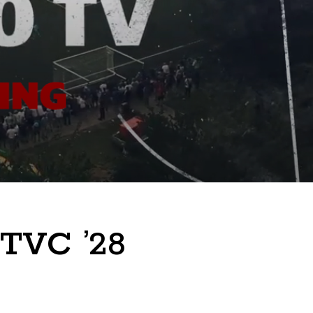
 TVC ’28