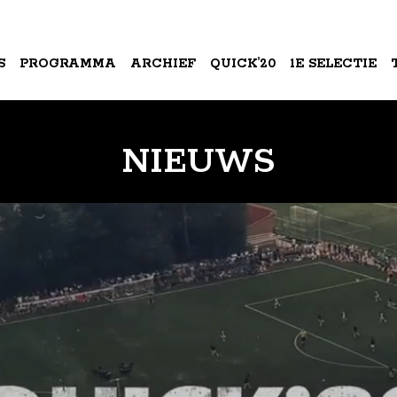
S
PROGRAMMA
ARCHIEF
QUICK’20
1E SELECTIE
A
NIEUWS