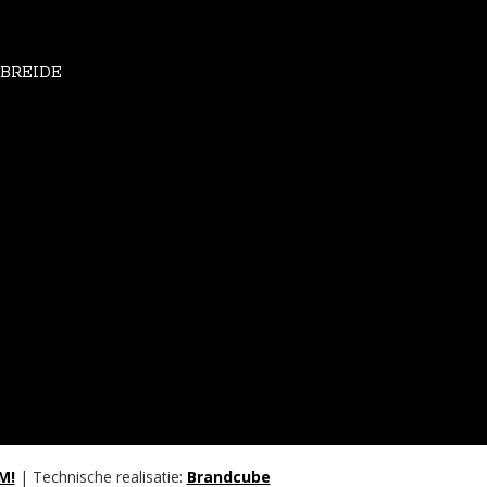
EBREIDE
M!
| Technische realisatie:
Brandcube