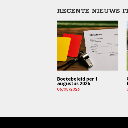
RECENTE NIEUWS I
trainingen en
Boetebeleid per 1
rijden ⚠️ (deze
augustus 2026
 en aankomend
06/08/2026
end)
/2026