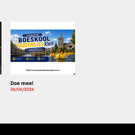
Doe mee!
Mediart-Judan Medic
B.V. nieuwe
26/06/2026
boardingsponsor en
leverancier
fysiomaterialen
25/06/2026