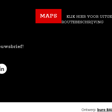
MAPS
KLIK HIER VOOR UITG
ROUTEBESCHRIJVING
euwsbrief!
Ontwerp:
buro BA