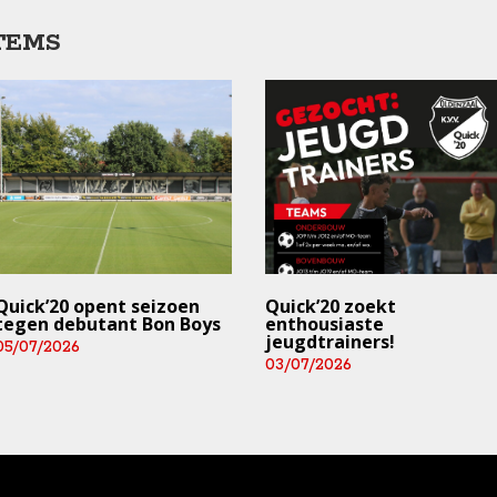
TEMS
Quick’20 opent seizoen
Quick’20 zoekt
tegen debutant Bon Boys
enthousiaste
jeugdtrainers!
05/07/2026
03/07/2026