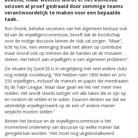
seizoen al proef gedraaid door sommige teams
verantwoordelijk te maken voor een bepaalde
taak.
Ron Ensink, behalve secretaris van het algemeen bestuur ook
lid van de vrijwilligerscommissie, beseft dat de boodschap
voor de nodige discussie binnen de club zal zorgen. “Maar”,
licht hij toe, ‘een vereniging draait niet alleen op contributie
maar vooral ook op mensen die de handen uit de mouwen
steken. Het tekort aan vrijwilligers is een algemeen probleem.”
De situatie bij Quick’20 is in vergelijking met veel andere clubs
nog redelijk rooskleurig. “We hebben ruim 1800 leden en zo’n
550 vrijwilligers, inclusief de mama’s en papa’s die meedraaien
bij de Fabri League. Maar daar gaan we het niet meer mee
redden. Het wordt steeds lastiger om alle taken die er zijn op
en rondom de velden in te vullen. Daarom denken we dat we
uiteindelijk vrijwilligerswerk op de een of andere manier
verplicht moeten stellen.”
Binnen het bestuur en de vrijwilligerscommissie is het
momenteel onderwerp van discussie op welke manier dat
geregeld kan worden. “Het moet nog uitgekristalliseerd