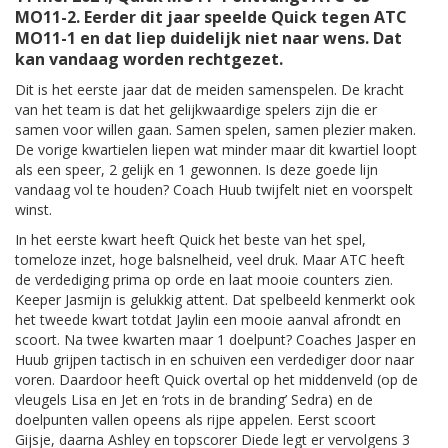
MO11-2. Eerder dit jaar speelde Quick tegen ATC
MO11-1 en dat liep duidelijk niet naar wens. Dat
kan vandaag worden rechtgezet.
Dit is het eerste jaar dat de meiden samenspelen. De kracht
van het team is dat het gelijkwaardige spelers zijn die er
samen voor willen gaan. Samen spelen, samen plezier maken.
De vorige kwartielen liepen wat minder maar dit kwartiel loopt
als een speer, 2 gelijk en 1 gewonnen. Is deze goede lijn
vandaag vol te houden? Coach Huub twijfelt niet en voorspelt
winst.
In het eerste kwart heeft Quick het beste van het spel,
tomeloze inzet, hoge balsnelheid, veel druk. Maar ATC heeft
de verdediging prima op orde en laat mooie counters zien.
Keeper Jasmijn is gelukkig attent. Dat spelbeeld kenmerkt ook
het tweede kwart totdat Jaylin een mooie aanval afrondt en
scoort. Na twee kwarten maar 1 doelpunt? Coaches Jasper en
Huub grijpen tactisch in en schuiven een verdediger door naar
voren. Daardoor heeft Quick overtal op het middenveld (op de
vleugels Lisa en Jet en ‘rots in de branding’ Sedra) en de
doelpunten vallen opeens als rijpe appelen. Eerst scoort
Gijsje, daarna Ashley en topscorer Diede legt er vervolgens 3