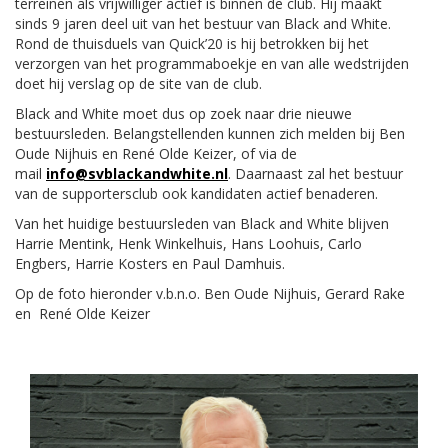
terreinen als vrijwilliger actief is binnen de club. Hij maakt
sinds 9 jaren deel uit van het bestuur van Black and White.
Rond de thuisduels van Quick’20 is hij betrokken bij het
verzorgen van het programmaboekje en van alle wedstrijden
doet hij verslag op de site van de club.
Black and White moet dus op zoek naar drie nieuwe
bestuursleden. Belangstellenden kunnen zich melden bij Ben
Oude Nijhuis en René Olde Keizer, of via de
mail
info@svblackandwhite.nl
. Daarnaast zal het bestuur
van de supportersclub ook kandidaten actief benaderen.
Van het huidige bestuursleden van Black and White blijven
Harrie Mentink, Henk Winkelhuis, Hans Loohuis, Carlo
Engbers, Harrie Kosters en Paul Damhuis.
Op de foto hieronder v.b.n.o. Ben Oude Nijhuis, Gerard Rake
en René Olde Keizer