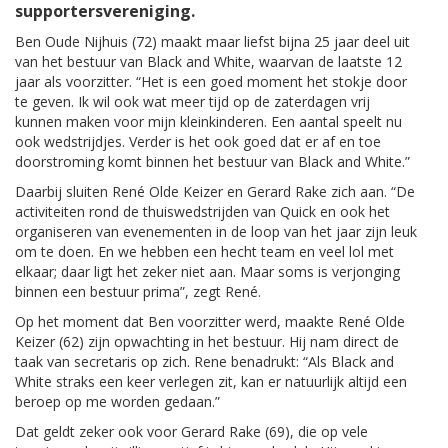
supportersvereniging.
Ben Oude Nijhuis (72) maakt maar liefst bijna 25 jaar deel uit
van het bestuur van Black and White, waarvan de laatste 12
jaar als voorzitter. “Het is een goed moment het stokje door
te geven. Ik wil ook wat meer tijd op de zaterdagen vrij
kunnen maken voor mijn kleinkinderen. Een aantal speelt nu
ook wedstrijdjes. Verder is het ook goed dat er af en toe
doorstroming komt binnen het bestuur van Black and White.”
Daarbij sluiten René Olde Keizer en Gerard Rake zich aan. “De
activiteiten rond de thuiswedstrijden van Quick en ook het
organiseren van evenementen in de loop van het jaar zijn leuk
om te doen. En we hebben een hecht team en veel lol met
elkaar; daar ligt het zeker niet aan. Maar soms is verjonging
binnen een bestuur prima”, zegt René.
Op het moment dat Ben voorzitter werd, maakte René Olde
Keizer (62) zijn opwachting in het bestuur. Hij nam direct de
taak van secretaris op zich. Rene benadrukt: “Als Black and
White straks een keer verlegen zit, kan er natuurlijk altijd een
beroep op me worden gedaan.”
Dat geldt zeker ook voor Gerard Rake (69), die op vele