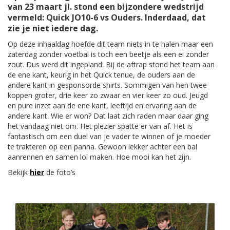
van 23 maart jl. stond een bijzondere wedstrijd
vermeld: Quick JO10-6 vs Ouders. Inderdaad, dat
zie je niet iedere dag.
Op deze inhaaldag hoefde dit team niets in te halen maar een
zaterdag zonder voetbal is toch een beetje als een ei zonder
zout. Dus werd dit ingepland. Bij de aftrap stond het team aan
de ene kant, keurig in het Quick tenue, de ouders aan de
andere kant in gesponsorde shirts. Sommigen van hen twee
koppen groter, drie keer zo zwaar en vier keer zo oud. Jeugd
en pure inzet aan de ene kant, leeftijd en ervaring aan de
andere kant. Wie er won? Dat laat zich raden maar daar ging
het vandaag niet om. Het plezier spatte er van af. Het is
fantastisch om een duel van je vader te winnen of je moeder
te trakteren op een panna. Gewoon lekker achter een bal
aanrennen en samen lol maken. Hoe mooi kan het zijn.
Bekijk
hier
de foto’s