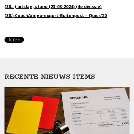
(38…) uitslag, stand (23-03-2024) (4e divissie)
(38.) CoachAmigo-export-Buitenpost – Quick’20
RECENTE NIEUWS ITEMS