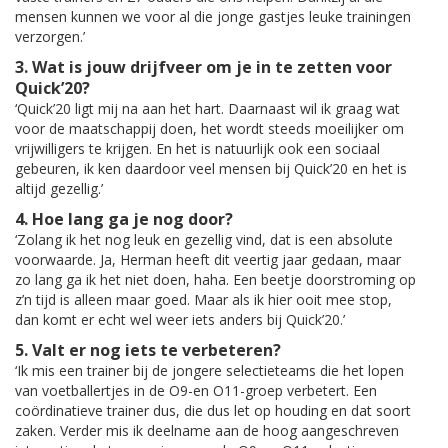
mensen kunnen we voor al die jonge gastjes leuke trainingen
verzorgen.’
3. Wat is jouw drijfveer om je in te zetten voor
Quick’20?
‘Quick’20 ligt mij na aan het hart. Daarnaast wil ik graag wat
voor de maatschappij doen, het wordt steeds moeilijker om
vrijwilligers te krijgen. En het is natuurlijk ook een sociaal
gebeuren, ik ken daardoor veel mensen bij Quick’20 en het is
altijd gezellig.’
4. Hoe lang ga je nog door?
‘Zolang ik het nog leuk en gezellig vind, dat is een absolute
voorwaarde. Ja, Herman heeft dit veertig jaar gedaan, maar
zo lang ga ik het niet doen, haha. Een beetje doorstroming op
z’n tijd is alleen maar goed. Maar als ik hier ooit mee stop,
dan komt er echt wel weer iets anders bij Quick’20.’
5. Valt er nog iets te verbeteren?
‘Ik mis een trainer bij de jongere selectieteams die het lopen
van voetballertjes in de O9-en O11-groep verbetert. Een
coördinatieve trainer dus, die dus let op houding en dat soort
zaken. Verder mis ik deelname aan de hoog aangeschreven