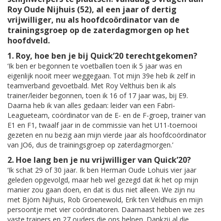
Roy Oude Nijhuis (52), al een jaar of dertig
vrijwilliger, nu als hoofdcoördinator van de
trainingsgroep op de zaterdagmorgen op het
hoofdveld.
1. Roy, hoe ben je bij Quick’20 terechtgekomen?
‘Ik ben er begonnen te voetballen toen ik 5 jaar was en
eigenlijk nooit meer weggegaan. Tot mijn 39e heb ik zelf in
teamverband gevoetbald. Met Roy Velthuis ben ik als
trainer/leider begonnen, toen ik 16 of 17 jaar was, bij E9.
Daarna heb ik van alles gedaan: leider van een Fabri-
Leagueteam, coördinator van de E- en de F-groep, trainer van
E1 en F1, twaalf jaar in de commissie van het U11-toernooi
gezeten en nu bezig aan mijn vierde jaar als hoofdcoördinator
van JO6, dus de trainingsgroep op zaterdagmorgen.’
2. Hoe lang ben je nu vrijwilliger van Quick’20?
‘Ik schat 29 of 30 jaar. Ik ben Herman Oude Lohuis vier jaar
geleden opgevolgd, maar heb wel gezegd dat ik het op mijn
manier zou gaan doen, en dat is dus niet alleen. We zijn nu
met Björn Nijhuis, Rob Groenewold, Erik ten Veldhuis en mijn
persoontje met vier coördinatoren. Daarnaast hebben we zes
vaste trainers en 27 ouders die ons helpen. Dankzij al die