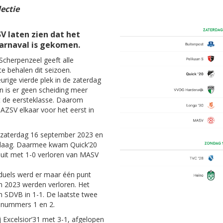
lectie
V laten zien dat het
carnaval is gekomen.
 Scherpenzeel geeft alle
e behalen dit seizoen.
rige vierde plek in de zaterdag
en is er geen scheiding meer
t de eersteklasse. Daarom
ZSV elkaar voor het eerst in
p zaterdag 16 september 2023 en
erlaag. Daarmee kwam Quick’20
r uit met 1-0 verloren van MASV
 duels werd er maar één punt
in 2023 werden verloren. Het
n SDVB in 1-1. De laatste twee
 nummers 1 en 2.
j Excelsior’31 met 3-1, afgelopen