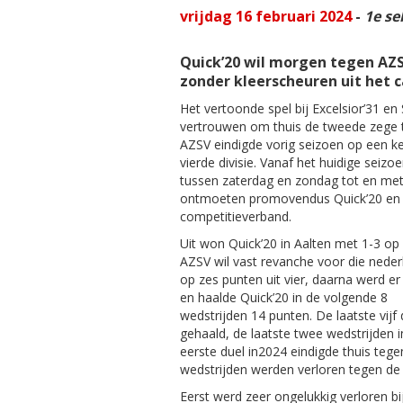
vrijdag 16 februari 2024
-
1e se
Quick’20 wil morgen tegen AZS
zonder kleerscheuren uit het 
Het vertoonde spel bij Excelsior’31 en
vertrouwen om thuis de tweede zege t
AZSV eindigde vorig seizoen op een keu
vierde divisie. Vanaf het huidige seizo
tussen zaterdag en zondag tot en me
ontmoeten promovendus Quick’20 en A
competitieverband.
Uit won Quick’20 in Aalten met 1-3 o
AZSV wil vast revanche voor die ned
op zes punten uit vier, daarna werd e
en haalde Quick’20 in de volgende 8
wedstrijden 14 punten. De laatste vijf
gehaald, de laatste twee wedstrijden 
eerste duel in2024 eindigde thuis tege
wedstrijden werden verloren tegen de
Eerst werd zeer ongelukkig verloren bi