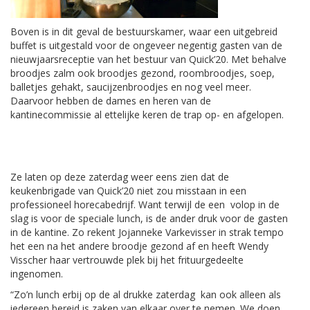
Boven is in dit geval de bestuurskamer, waar een uitgebreid
buffet is uitgestald voor de ongeveer negentig gasten van de
nieuwjaarsreceptie van het bestuur van Quick’20. Met behalve
broodjes zalm ook broodjes gezond, roombroodjes, soep,
balletjes gehakt, saucijzenbroodjes en nog veel meer.
Daarvoor hebben de dames en heren van de
kantinecommissie al ettelijke keren de trap op- en afgelopen.
Ze laten op deze zaterdag weer eens zien dat de
keukenbrigade van Quick’20 niet zou misstaan in een
professioneel horecabedrijf. Want terwijl de een volop in de
slag is voor de speciale lunch, is de ander druk voor de gasten
in de kantine. Zo rekent Jojanneke Varkevisser in strak tempo
het een na het andere broodje gezond af en heeft Wendy
Visscher haar vertrouwde plek bij het frituurgedeelte
ingenomen.
“Zo’n lunch erbij op de al drukke zaterdag kan ook alleen als
iedereen bereid is zaken van elkaar over te nemen. We doen