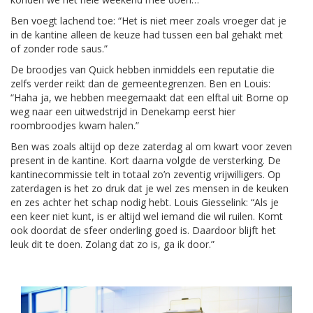
Ben voegt lachend toe: “Het is niet meer zoals vroeger dat je
in de kantine alleen de keuze had tussen een bal gehakt met
of zonder rode saus.”
De broodjes van Quick hebben inmiddels een reputatie die
zelfs verder reikt dan de gemeentegrenzen. Ben en Louis:
“Haha ja, we hebben meegemaakt dat een elftal uit Borne op
weg naar een uitwedstrijd in Denekamp eerst hier
roombroodjes kwam halen.”
Ben was zoals altijd op deze zaterdag al om kwart voor zeven
present in de kantine. Kort daarna volgde de versterking. De
kantinecommissie telt in totaal zo’n zeventig vrijwilligers. Op
zaterdagen is het zo druk dat je wel zes mensen in de keuken
en zes achter het schap nodig hebt. Louis Giesselink: “Als je
een keer niet kunt, is er altijd wel iemand die wil ruilen. Komt
ook doordat de sfeer onderling goed is. Daardoor blijft het
leuk dit te doen. Zolang dat zo is, ga ik door.”