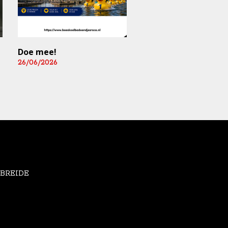
Doe mee!
Mediart-Judan Medic
B.V. nieuwe
26/06/2026
boardingsponsor en
leverancier
fysiomaterialen
25/06/2026
EBREIDE