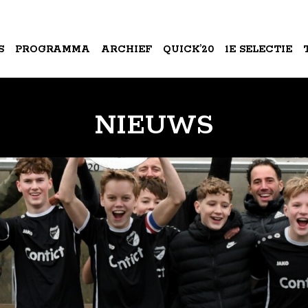
S
PROGRAMMA
ARCHIEF
QUICK’20
1E SELECTIE
A
NIEUWS