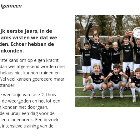
lgemeen
 eerste jaars, in de
teams wisten we dat we
den. Echter hebben de
ankonden.
rste kans om op eigen kracht
 dan wel afgerekend worden met
helaas niet kunnen trainen en
. Wel veel kansen gecreëerd maar
stander.
 wedstrijd van fase 2, thuis
 de weergoden en het lot een
en konden niet doorgaan,
 de vuurpijl een dag voor de
sleutelbeenbreuk. Een bezoek
intensieve training van de