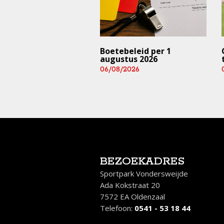
trainingen en
Boetebeleid per 1
rijden ⚠️ (deze
augustus 2026
 en aankomend
06/08/2026
end)
/2026
BEZOEKADRES
Sportpark Vondersweijde
Ada Kokstraat 20
7572 EA Oldenzaal
Telefoon:
0541 - 53 18 44