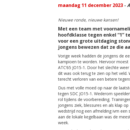
maandag 11 december 2023
-
A
Nieuwe ronde, nieuwe kansen!
Met een team met voornamelijk
hoofdklasse tegen enkel “1” 
voor een grote uitdaging ston
jongens bewezen dat ze die a
Vorige week hadden de jongens de ee
kampioen te worden. Hiervoor moest
ATC’65 JO15-1. Door het slechte weer 
dit was ook terug te zien op het veld
terecht verloren van een betere tegen
Dus met volle moed op naar de laatste
tegen SDC JO15-1. Wederom speelden
rol tijdens de voorbereiding. Training
jongens ziek, blessures en als klap op
wedstrijd nog een afmelding ivm een 
aan de lokale kegelbaan was de meest 
week.