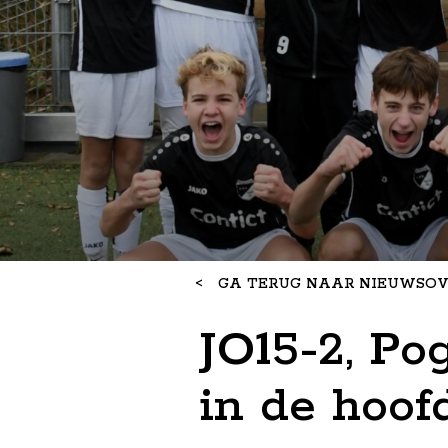
<
GA TERUG NAAR NIEUWSOV
JO15-2, P
in de hoof