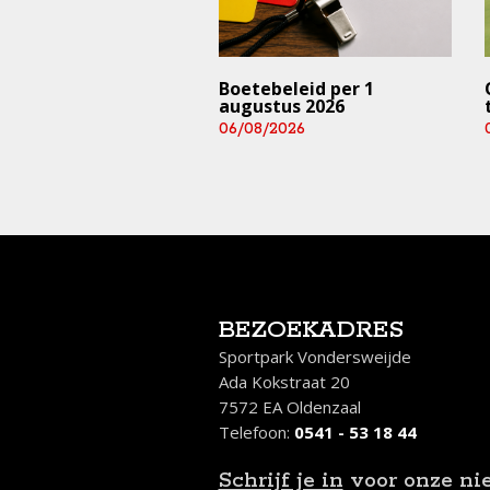
trainingen en
Boetebeleid per 1
rijden ⚠️ (deze
augustus 2026
 en aankomend
06/08/2026
end)
/2026
BEZOEKADRES
Sportpark Vondersweijde
Ada Kokstraat 20
7572 EA Oldenzaal
Telefoon:
0541 - 53 18 44
Schrijf je in
voor onze ni