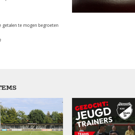
te getalen te mogen begroeten
0
TEMS