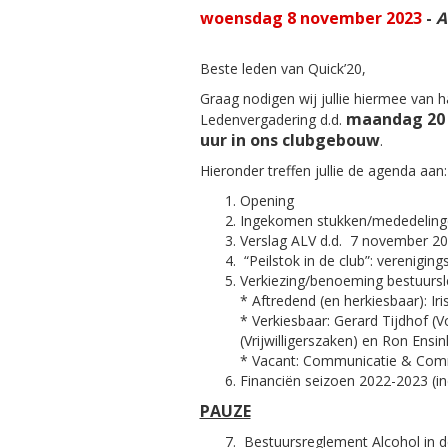
woensdag 8 november 2023
-
A
Beste leden van Quick’20,
Graag nodigen wij jullie hiermee van 
maandag 20 
Ledenvergadering d.d.
uur in ons clubgebouw
.
Hieronder treffen jullie de agenda aan:
Opening
Ingekomen stukken/mededeling
Verslag ALV d.d. 7 november 2
“Peilstok in de club”: verenigin
Verkiezing/benoeming bestuurs
* Aftredend (en herkiesbaar): Iri
* Verkiesbaar: Gerard Tijdhof (V
(Vrijwilligerszaken) en Ron Ensin
* Vacant: Communicatie & Com
Financiën seizoen 2022-2023 (in
PAUZE
Bestuursreglement Alcohol in d