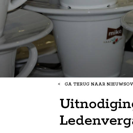
<
GA TERUG NAAR NIEUWSOV
Uitnodigi
Ledenverg