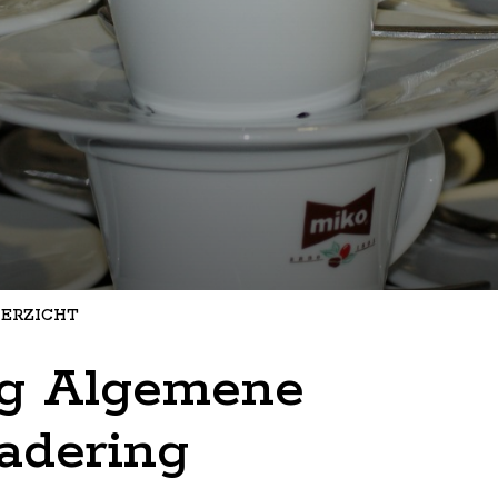
ERZICHT
ng Algemene
adering