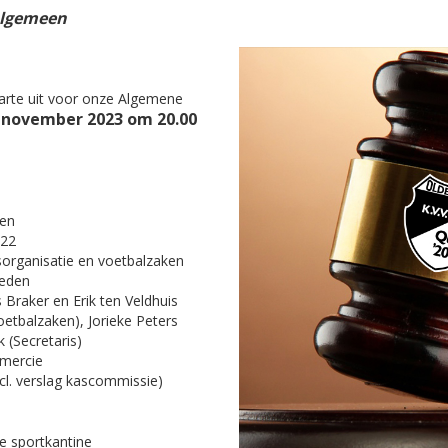
lgemeen
harte uit voor onze Algemene
november 2023 om 20.00
en
022
gsorganisatie en voetbalzaken
leden
s Braker en Erik ten Veldhuis
oetbalzaken), Jorieke Peters
k (Secretaris)
mercie
cl. verslag kascommissie)
e sportkantine