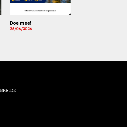
Doe mee!
Mediart-Judan Medic
B.V. nieuwe
26/06/2026
boardingsponsor en
leverancier
fysiomaterialen
25/06/2026
EBREIDE