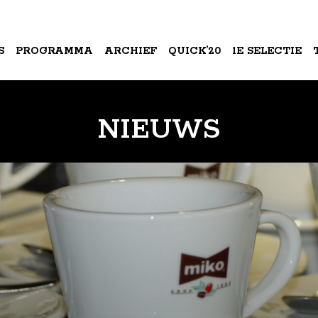
S
PROGRAMMA
ARCHIEF
QUICK’20
1E SELECTIE
A
NIEUWS