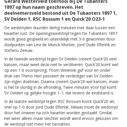
Gerard Westerveld toernooi bij De Tubanters
1897 op hun naam geschreven. Het
deelnemersveld bestond uit De Tubanters 1897 1,
SV Delden 1, RSC Rossum 1 en Quick’20 O23-1
De wedstrijden duurden dertig minuten met daar tussen een
kwartier rust. De openingswedstrijd tegen De Tubanters 1897
wordt goed gespeeld en uiteindelijk met 3-0 gewonnen door
doelpunten van Levi de Munck Mortier, Jord Oude Elferink en
Stefano Zeeuw.
In de tweede wedstrijd tegen SV Delden creëert Quick’20 veel
kansen, maar weet deze niet te verzilveren. Quick’20 komt wel
op een 1-0 voorsprong; Thom Weierink gaf voor en onder
druk van Thimo Herr passeert de verdediger van SV Delden
zijn eigen doelman. Daarna creëert Quick’20 wel kansen, maar
is het te slordig in de afronding. Twee minuten voor tijd komt
SV Delden op gelijke hoogte 1-1, dat tevens de eindstand is.
In de laatste wedstrijd tegen RSC Rossum komt Quick’20 als
snel op 1-0 door Jord Oude Elferink. Helaas moet de wedstrijd
door het onweer na zo’n kwartier worden gestaakt. Omdat
het weer alleen maar slechter wordt werd ervoor gekozen om
de wedstijd niet meer het hervatten.