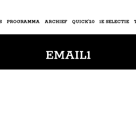
S
PROGRAMMA
ARCHIEF
QUICK’20
1E SELECTIE
A
EMAIL1