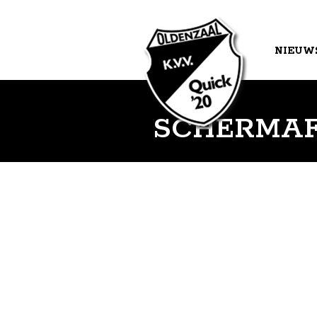
NIEUW
AGEND
SCHERM­AFB