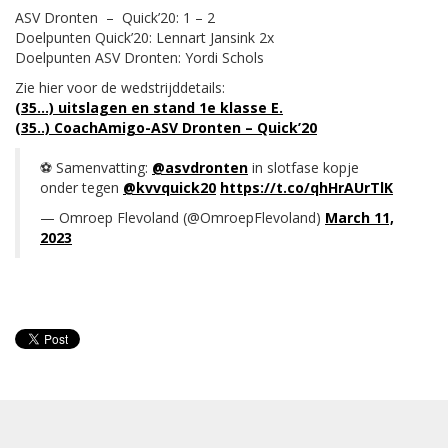
ASV Dronten – Quick’20: 1 – 2
Doelpunten Quick’20: Lennart Jansink 2x
Doelpunten ASV Dronten: Yordi Schols
Zie hier voor de wedstrijddetails:
(35…) uitslagen en stand 1e klasse E.
(35..) CoachAmigo-ASV Dronten – Quick’20
⚽️ ⁦Samenvatting: ⁦
@asvdronten
⁩ in slotfase kopje
onder tegen
@kvvquick20
⁩
https://t.co/qhHrAUrTlK
— Omroep Flevoland (@OmroepFlevoland)
March 11,
2023