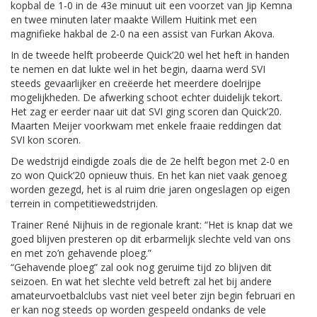
kopbal de 1-0 in de 43e minuut uit een voorzet van Jip Kemna
en twee minuten later maakte Willem Huitink met een
magnifieke hakbal de 2-0 na een assist van Furkan Akova.
In de tweede helft probeerde Quick’20 wel het heft in handen
te nemen en dat lukte wel in het begin, daarna werd SVI
steeds gevaarlijker en creëerde het meerdere doelrijpe
mogelijkheden. De afwerking schoot echter duidelijk tekort.
Het zag er eerder naar uit dat SVI ging scoren dan Quick’20.
Maarten Meijer voorkwam met enkele fraaie reddingen dat
SVI kon scoren.
De wedstrijd eindigde zoals die de 2e helft begon met 2-0 en
zo won Quick’20 opnieuw thuis. En het kan niet vaak genoeg
worden gezegd, het is al ruim drie jaren ongeslagen op eigen
terrein in competitiewedstrijden.
Trainer René Nijhuis in de regionale krant: “Het is knap dat we
goed blijven presteren op dit erbarmelijk slechte veld van ons
en met zo’n gehavende ploeg.”
“Gehavende ploeg” zal ook nog geruime tijd zo blijven dit
seizoen. En wat het slechte veld betreft zal het bij andere
amateurvoetbalclubs vast niet veel beter zijn begin februari en
er kan nog steeds op worden gespeeld ondanks de vele