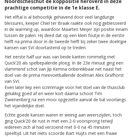
Noordscheschut de koppositie heroverd in deze
prachtige competitie in de 1e klasse E.
Het elftal is al behoorlijk gehavend door veel langdurige
blessures, keeper Chiel ter Braak raakte ook nog geblesseerd
in de warming up, waardoor Maarten Meijer zijn positie innam
tussen de palen. Hij deed dat op een klein foutje in de eerste
helft na prima door in de tweede helft bij zeker twee doelrijpe
kansen van SVI doortastend op te treden.
Het eerste half uur was van beide kanten rommelig met
Quick’20 als spelbepalende ploeg. In de 23e minuut ging een
vlammend schot van Jip Kemna onbereikbaar net naast het
doel van de prima meevoetballende doelman Alex Grafhorst
van SVI.
Even later liep een scrimmage voor het doel van de thuisclub
gelukkig goed af en weer kort daarna schoot Tim
Zwienenberg na een mooi opgezette aanval de bal voorlangs
het vijandelijke doel.
Echte goede kansen waren er weinig aan weerszijden, toch
ging Quick’20 de rust in met een 2-0 voorsprong terwijl
iedereen zich al had verzoend met 0-0 na 45 minuten
speeltijd. Uit het niets scoorde Bart Huyts met een fraaie