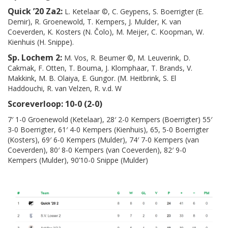
Quick ’20 Za2:
L. Ketelaar ©, C. Geypens, S. Boerrigter (E.
Demir), R. Groenewold, T. Kempers, J. Mulder, K. van
Coeverden, K. Kosters (N. Čolo), M. Meijer, C. Koopman, W.
Kienhuis (H. Snippe).
Sp. Lochem 2:
M. Vos, R. Beumer ©, M. Leuverink, D.
Cakmak, F. Otten, T. Bouma, J. Klomphaar, T. Brands, V.
Makkink, M. B. Olaiya, E. Gungor. (M. Heitbrink, S. El
Haddouchi, R. van Velzen, R. v.d. W
Scoreverloop: 10-0 (2-0)
7′ 1-0 Groenewold (Ketelaar), 28′ 2-0 Kempers (Boerrigter) 55′
3-0 Boerrigter, 61′ 4-0 Kempers (Kienhuis), 65, 5-0 Boerrigter
(Kosters), 69′ 6-0 Kempers (Mulder), 74′ 7-0 Kempers (van
Coeverden), 80′ 8-0 Kempers (van Coeverden), 82′ 9-0
Kempers (Mulder), 90’10-0 Snippe (Mulder)