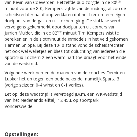
ste
van Kevin van Coeverden. Hetzelfde duo zorgde in de 80
minuut voor de 8-0, Kempers’ vijfde van de middag, al zou de
scheidsrechter na afloop verklaren dat het hier om een eigen
doelpunt van de gasten uit Lochem ging. De slotfase werd
vervolgens gekenmerkt door doelpunten uit corners van
ste
Jurriën Mulder, die in de 82
minuut Tim Kempers wist te
bereiken en in de slotminuut de inmiddels in het veld gekomen
Harmen Snippe. Bij deze 10- 0 stand vond de scheidsrechter
het ook wel welletjes en blies tot opluchting van iedereen die
Sportclub Lochem 2 een warm hart toe draagt voor het einde
van de wedstrijd.
Volgende week nemen de mannen van de coaches Demir en
Lupker het op tegen een oude bekende, namelijk Sparta 3
(vorige seizoen 0-4 winst en 0-1 verlies).
Let op: deze wedstrijd is vervroegd (i.v.m. een WK-wedstrijd
van het Nederlands elftal): 12.45u. op sportpark
Vondersweide.
Opstellingen: