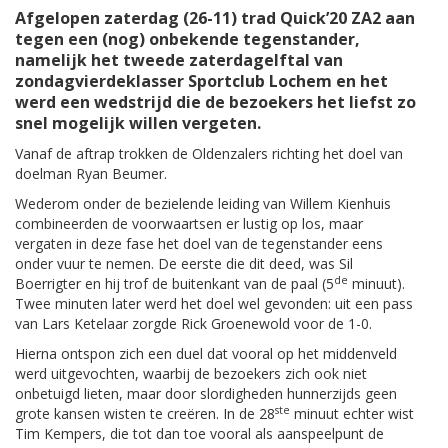
Afgelopen zaterdag (26-11) trad Quick’20 ZA2 aan
tegen een (nog) onbekende tegenstander,
namelijk het tweede zaterdagelftal van
zondagvierdeklasser Sportclub Lochem en het
werd een wedstrijd die de bezoekers het liefst zo
snel mogelijk willen vergeten.
Vanaf de aftrap trokken de Oldenzalers richting het doel van
doelman Ryan Beumer.
Wederom onder de bezielende leiding van Willem Kienhuis
combineerden de voorwaartsen er lustig op los, maar
vergaten in deze fase het doel van de tegenstander eens
onder vuur te nemen. De eerste die dit deed, was Sil
de
Boerrigter en hij trof de buitenkant van de paal (5
minuut).
Twee minuten later werd het doel wel gevonden: uit een pass
van Lars Ketelaar zorgde Rick Groenewold voor de 1-0.
Hierna ontspon zich een duel dat vooral op het middenveld
werd uitgevochten, waarbij de bezoekers zich ook niet
onbetuigd lieten, maar door slordigheden hunnerzijds geen
ste
grote kansen wisten te creëren. In de 28
minuut echter wist
Tim Kempers, die tot dan toe vooral als aanspeelpunt de