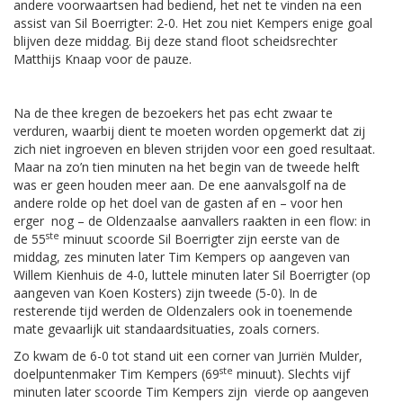
andere voorwaartsen had bediend, het net te vinden na een
assist van Sil Boerrigter: 2-0. Het zou niet Kempers enige goal
blijven deze middag. Bij deze stand floot scheidsrechter
Matthijs Knaap voor de pauze.
Na de thee kregen de bezoekers het pas echt zwaar te
verduren, waarbij dient te moeten worden opgemerkt dat zij
zich niet ingroeven en bleven strijden voor een goed resultaat.
Maar na zo’n tien minuten na het begin van de tweede helft
was er geen houden meer aan. De ene aanvalsgolf na de
andere rolde op het doel van de gasten af en – voor hen
erger nog – de Oldenzaalse aanvallers raakten in een flow: in
ste
de 55
minuut scoorde Sil Boerrigter zijn eerste van de
middag, zes minuten later Tim Kempers op aangeven van
Willem Kienhuis de 4-0, luttele minuten later Sil Boerrigter (op
aangeven van Koen Kosters) zijn tweede (5-0). In de
resterende tijd werden de Oldenzalers ook in toenemende
mate gevaarlijk uit standaardsituaties, zoals corners.
Zo kwam de 6-0 tot stand uit een corner van Jurriën Mulder,
ste
doelpuntenmaker Tim Kempers (69
minuut). Slechts vijf
minuten later scoorde Tim Kempers zijn vierde op aangeven