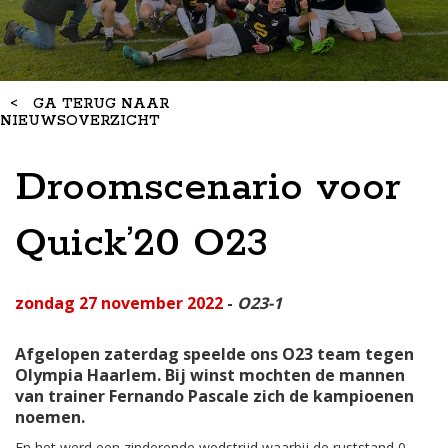
<
GA TERUG NAAR
NIEUWSOVERZICHT
Droomscenario voor
Quick’20 O23
zondag 27 november 2022
-
O23-1
Afgelopen zaterdag speelde ons O23 team tegen
Olympia Haarlem. Bij winst mochten de mannen
van trainer Fernando Pascale zich de kampioenen
noemen.
En het werd een zinderende wedstrijd waarbij de ruststand 0-